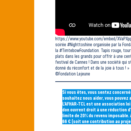
https://www.youtube.com/embed/XVaPXpp2
soirée
#Nighttoshine
organisée par la Fonda
la
#TimtebowFoundation
. Tapis rouge, tou
plats dans les grands pour offrir à une ce
festival de Cannes ! Dans une société qui
donné du réconfort et de la joie à tous ! »
©Fondation Lejeune
Si vous êtes, vous sentez concerné
souhaitez nous aider, vous pouvez a
L’AFHAR-TCL est une association loi
don ouvrent droit à une réduction d
limite de 20% du revenu imposable. A
66 € (soit une contribution au proj