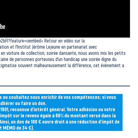
bFI?feature=oembed« Retour en vidéo sur la
tion et l’Institut Jérôme Lejeune en partenariat avec
r en voiture de collection, soirée dansante, nous avons mis les petits
ntaine de personnes porteuses d’un handicap une soirée digne du
 stigmatise souvent malheureusement la différence, cet événement a
s ou souhaitez nous enrichir de vos compétences; si vous
dhérer ou faire un don.
 1901, reconnue d’intérêt général. Votre adhésion ou votre
’impôt sur le revenu égale à 66% du montant versé dans la
insi, un don de 100 € ouvre droit à une réduction d’impôt de
et MÉMO de 34 €).