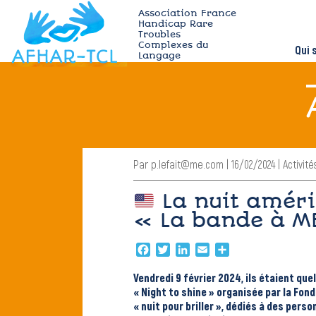
Skip
Association France
to
Handicap Rare
content
Troubles
afhar-
Complexes du
Qui
tcl
Langage
Par p.lefait@me.com | 16/02/2024 | Activité
La nuit améri
« La bande à 
Facebook
Twitter
LinkedIn
Email
Partager
Vendredi 9 février 2024, ils étaient que
« Night to shine » organisée par
la Fond
« nuit pour briller », dédiés à des pers