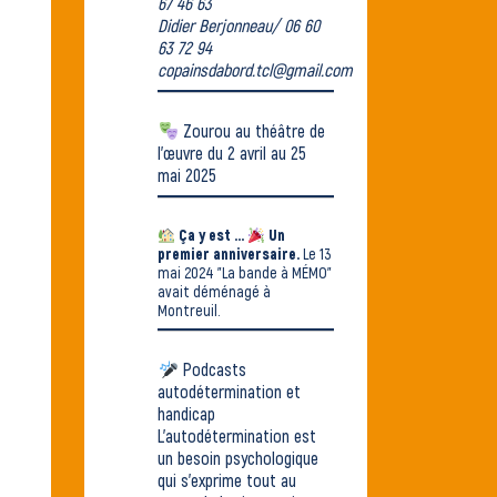
67 46 63
Didier Berjonneau/ 06 60
63 72 94
copainsdabord.tcl@gmail.com
Zourou au
théâtre de
l'œuvre
du 2 avril au 25
mai 2025
Ça y est ...
Un
premier anniversaire.
Le 13
mai 2024
"La bande à MÉMO"
avait déménagé
à
Montreuil.
Podcasts
autodétermination et
handicap
L’autodétermination est
un besoin psychologique
qui s’exprime tout au