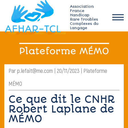
Skip
Association
to
France
Handicap
content
Rare Troubles
afhar-
Complexes du
tcl
Langage
Qui sommes-nous ?
Plateforme MÉMO
Actualités
Par p.lefait@me.com | 20/11/2023 | Plateforme
Plateforme MÉMO
MÉMO
Ressources TCL
Ce que dit le CNHR
Robert Laplane de
Adhérez
MÉMO