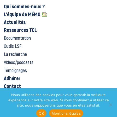
Qui sommes-nous ?
L’équipe de MÉMO
Actualités
Ressources TCL
Documentation
Outils LSF
La recherche
Vidéos/podcasts
Témoignages
Adhérer
Contact
Dons
Nous utilisons des cookies pour vous garantir la meilleure
expérience sur notre site web. Si vous continuez à utiliser ce
Plateforme MÉMO
site, nous supposerons que vous en êtes satisfait.
Mentions légales
OK
Mentions légales