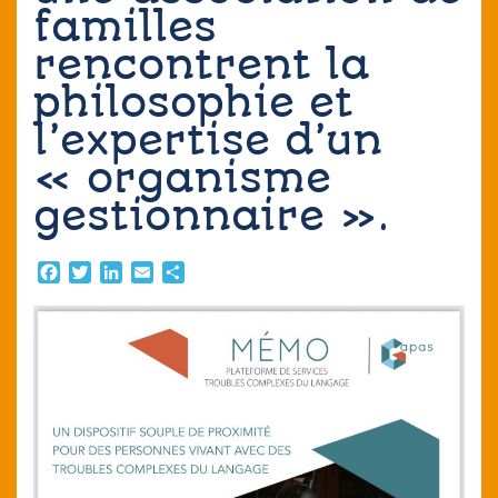
Contact
familles
rencontrent la
philosophie et
l’expertise d’un
« organisme
gestionnaire ».
Facebook
Twitter
LinkedIn
Email
Partager