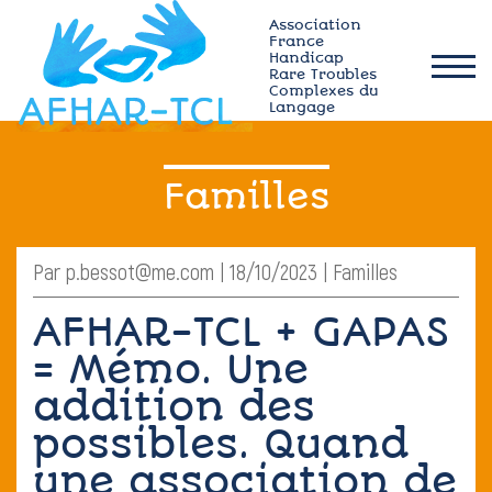
Skip
Association
to
France
Handicap
content
Rare Troubles
afhar-
Complexes du
tcl
Langage
Qui sommes-nous ?
Familles
Actualités
Par p.bessot@me.com | 18/10/2023 | Familles
Plateforme MÉMO
AFHAR-TCL + GAPAS
= Mémo. Une
Ressources TCL
addition des
Adhérez
possibles. Quand
une association de