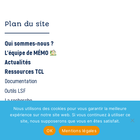
Plan du site
Qui sommes-nous ?
L’équipe de MÉMO
Actualités
Ressources TCL
Documentation
Outils LSF
La recherche
Nous utilisons des cookies pour vous garantir la meilleure
Vidéos/podcasts
expérience sur notre site web. Si vous continuez à utiliser ce
Témoignages
site, nous supposerons que vous en êtes satisfait.
Adhérer
OK
Mentions légales
Contact