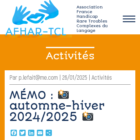
Skip
Association
to
France
Handicap
content
Rare Troubles
afhar-
Complexes du
tcl
Langage
Qui sommes-nous ?
Activités
Actualités
Par p.lefait@me.com | 26/01/2025 | Activités
Plateforme MÉMO
MÉMO :
Ressources TCL
automne-hiver
2024/2025
Adhérez
Facebook
Twitter
LinkedIn
Email
Partager