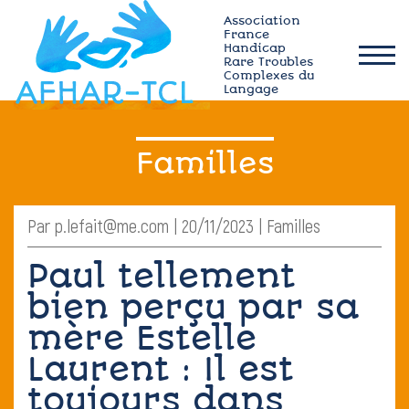
Skip
Association
to
France
Handicap
content
Rare Troubles
afhar-
Complexes du
tcl
Langage
Qui sommes-nous ?
Familles
Actualités
Par p.lefait@me.com | 20/11/2023 | Familles
Plateforme MÉMO
Paul tellement
bien perçu par sa
Ressources TCL
mère Estelle
Adhérez
Laurent : Il est
toujours dans