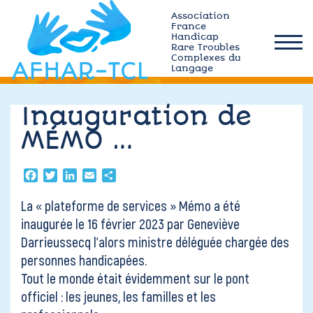
Skip
Association
to
France
Handicap
content
Rare Troubles
afhar-
Complexes du
tcl
Langage
Qui sommes-nous ?
Inauguration de
MÉMO …
Actualités
Facebook
Twitter
LinkedIn
Email
Partager
Plateforme MÉMO
La « plateforme de services » Mémo a été
inaugurée le 16 février 2023 par
Geneviève
Ressources TCL
Darrieussecq
l’alors ministre déléguée chargée des
personnes handicapées.
Adhérez
Tout le monde était évidemment sur le pont
officiel : les jeunes, les familles et les