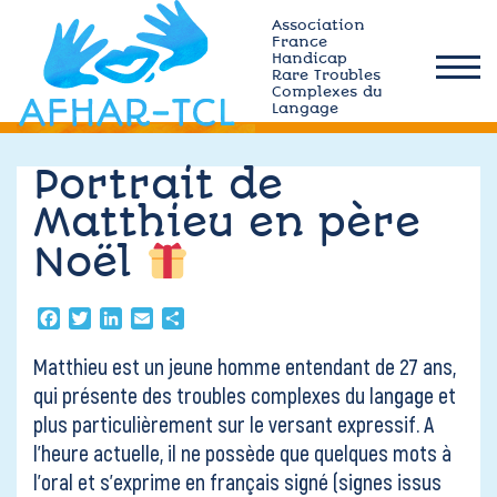
Skip
Association
to
France
Handicap
content
Rare Troubles
afhar-
Complexes du
tcl
Langage
Qui sommes-nous ?
Portrait de
Matthieu en père
Actualités
Noël
Plateforme MÉMO
Facebook
Twitter
LinkedIn
Email
Partager
Ressources TCL
Matthieu est un jeune homme entendant de 27 ans,
qui présente des troubles complexes du langage et
plus particulièrement sur le versant expressif. A
Adhérez
l’heure actuelle, il ne possède que quelques mots à
l’oral et s’exprime en français signé (signes issus