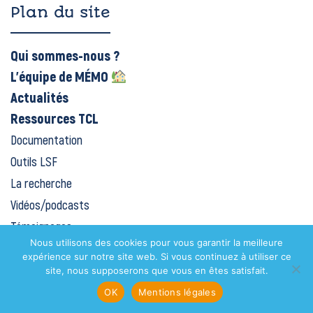
Plan du site
Qui sommes-nous ?
L’équipe de MÉMO
Actualités
Ressources TCL
Documentation
Outils LSF
La recherche
Vidéos/podcasts
Témoignages
Nous utilisons des cookies pour vous garantir la meilleure
Adhérer
expérience sur notre site web. Si vous continuez à utiliser ce
Contact
site, nous supposerons que vous en êtes satisfait.
Dons
OK
Mentions légales
Plateforme MÉMO