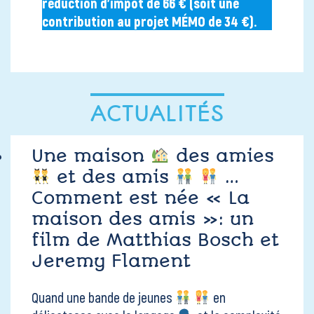
réduction d’impôt de 66 € (soit une
contribution au projet MÉMO de 34 €).
ACTUALITÉS
Une maison
des amies
et des amis
…
Comment est née « La
maison des amis »: un
film de Matthias Bosch et
Jeremy Flament
Quand une bande de jeunes
en