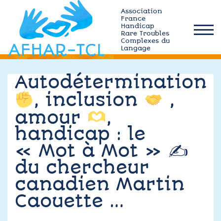
Skip
Association
to
France
Handicap
content
Rare Troubles
afhar-
Complexes du
tcl
Langage
Qui sommes-nous ?
Autodétermination
, inclusion
,
Actualités
amour
,
handicap : le
Plateforme MÉMO
« Mot à Mot » ✍
Ressources TCL
du chercheur
canadien Martin
Adhérez
Caouette …