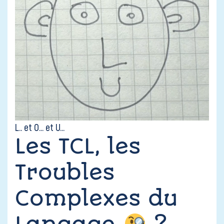
L.. et O… et U…
Les TCL, les
Troubles
Complexes du