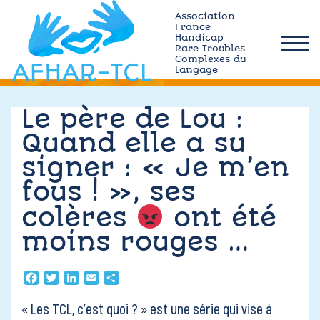
Skip
Association
to
France
Handicap
content
Rare Troubles
afhar-
Complexes du
tcl
Langage
Qui sommes-nous ?
Le père de Lou :
Quand elle a su
Actualités
signer : « Je m’en
fous ! », ses
Plateforme MÉMO
colères
ont été
Ressources TCL
moins rouges …
Adhérez
Facebook
Twitter
LinkedIn
Email
Partager
« Les TCL, c’est quoi ? » est une série qui vise à