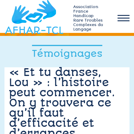
Skip
Association
to
France
Handicap
content
Rare Troubles
afhar-
Complexes du
tcl
Langage
Qui sommes-nous ?
Témoignages
Actualités
« Et tu danses,
Lou » : l’histoire
Plateforme MÉMO
peut commencer.
Ressources TCL
On y trouvera ce
qu’il faut
Adhérez
d’efficacité et
d’errances