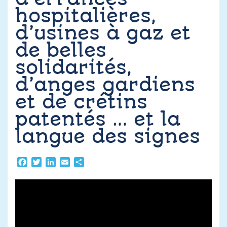
Contact
hospitalières,
d’usines à gaz et
de belles
solidarités,
d’anges gardiens
et de crétins
patentés … et la
langue des signes
Facebook
Twitter
LinkedIn
Email
Partager