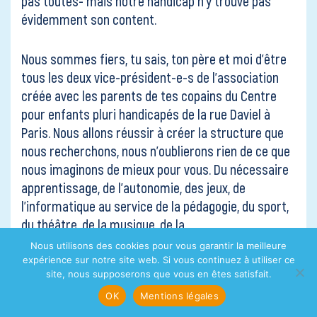
pas toutes- mais notre handicap n’y trouve pas
évidemment son content.
Nous sommes fiers, tu sais, ton père et moi d’être
tous les deux vice-président-e-s de l’association
créée avec les parents de tes copains du Centre
pour enfants pluri handicapés de la rue Daviel à
Paris. Nous allons réussir à créer la structure que
nous recherchons, nous n’oublierons rien de ce que
nous imaginons de mieux pour vous. Du nécessaire
apprentissage, de l’autonomie, des jeux, de
l’informatique au service de la pédagogie, du sport,
du théâtre, de la musique, de la
sculpture, des animaux, des fleurs, des fruits, du
Nous utilisons des cookies pour vous garantir la meilleure
beau. Très concrètement, il s’agit de mettre à votre
expérience sur notre site web. Si vous continuez à utiliser ce
site, nous supposerons que vous en êtes satisfait.
disposition tous les outils et les filières qui
faciliteront votre accès à la société et au monde.
OK
Mentions légales