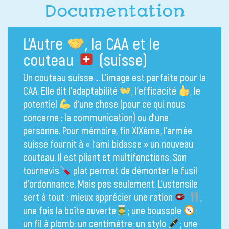
Documentation
L’Autre
, la CAA et le
couteau
(suisse)
Un couteau suisse … L’image est parfaite pour la
CAA. Elle dit l’adaptabilité
, l’efficacité
, le
potentiel
d’une chose (pour ce qui nous
concerne : la communication) ou d’une
personne. Pour mémoire, fin XIXème, l’armée
suisse fournit à « l’ami bidasse » un nouveau
couteau. Il est pliant et multifonctions. Son
tournevis
plat permet de démonter le fusil
d’ordonnance. Mais pas seulement. L’ustensile
sert à tout : mieux apprécier une ration
,
une fois la boîte ouverte
; une boussole
;
un fil à plomb; un centimètre; un stylo
; une