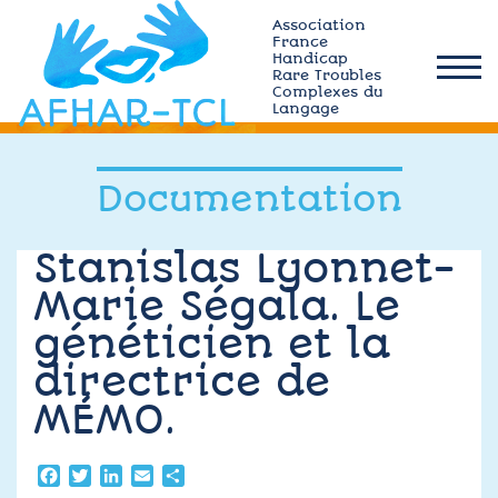
Skip
Association
to
France
Handicap
content
Rare Troubles
afhar-
Complexes du
tcl
Langage
Qui sommes-nous ?
Documentation
Actualités
Stanislas Lyonnet-
Marie Ségala. Le
Plateforme MÉMO
généticien et la
Ressources TCL
directrice de
MÉMO.
Adhérez
Facebook
Twitter
LinkedIn
Email
Partager