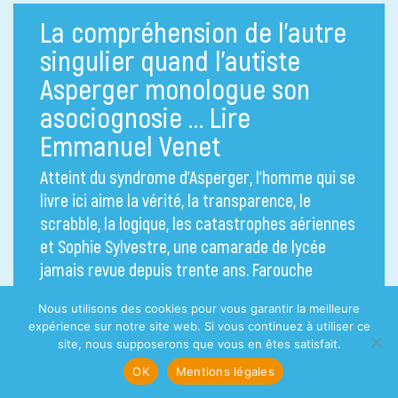
La compréhension de l’autre
singulier quand l’autiste
Asperger monologue son
asociognosie … Lire
Emmanuel Venet
Atteint du syndrome d’Asperger, l’homme qui se
livre ici aime la vérité, la transparence, le
scrabble, la logique, les catastrophes aériennes
et Sophie Sylvestre, une camarade de lycée
jamais revue depuis trente ans. Farouche
ennemi des compromis dont s’accommode la
Nous utilisons des cookies pour vous garantir la meilleure
socialité ordinaire, il souffre, aux funérailles de
expérience sur notre site web. Si vous continuez à utiliser ce
sa grand-mère, d’entendre l’officiante exagérer
site, nous supposerons que vous en êtes satisfait.
les vertus de la défunte. Parallèlement, il rêve
OK
Mentions légales
de vivre avec Sophie Sylvestre un amour sans