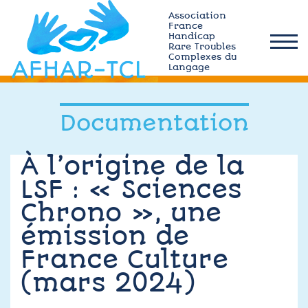
Skip
Association
to
France
Handicap
content
Rare Troubles
afhar-
Complexes du
tcl
Langage
Qui sommes-nous ?
Documentation
Actualités
À l’origine de la
LSF : « Sciences
Plateforme MÉMO
Chrono », une
Ressources TCL
émission de
France Culture
Adhérez
(mars 2024)