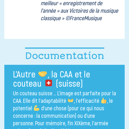
meilleur « enregistrement de
l’année » aux Victoires de la musique
classique »
©FranceMusique
Documentation
L’Autre
, la CAA et le
couteau
(suisse)
Un couteau suisse … L’image est parfaite pour la
CAA. Elle dit l’adaptabilité
, l’efficacité
, le
potentiel
d’une chose (pour ce qui nous
concerne : la communication) ou d’une
personne. Pour mémoire, fin XIXème, l’armée