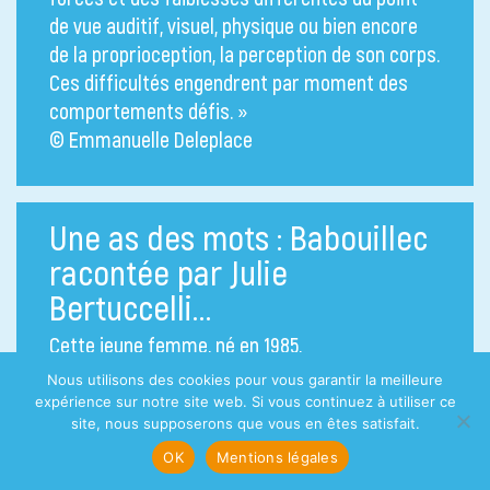
de vue auditif, visuel, physique ou bien encore
de la proprioception, la perception de son corps.
Ces difficultés engendrent par moment des
comportements défis. »
© Emmanuelle Deleplace
Une as des mots : Babouillec
racontée par Julie
Bertuccelli…
Cette jeune femme, né en 1985,
diagnostiquée « autiste très déficitaire », a
Nous utilisons des cookies pour vous garantir la meilleure
longtemps été enfermée dans une impossible
expérience sur notre site web. Si vous continuez à utiliser ce
site, nous supposerons que vous en êtes satisfait.
communication jusqu’à ce que soit mise à sa
disposition une boîte à lettres. Dans
OK
Mentions légales
les « usines à gaz » (aucune volonté