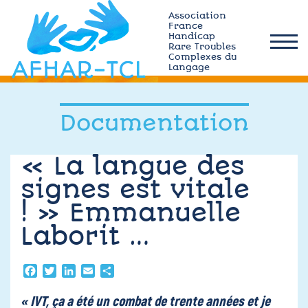
Skip
Association
to
France
Handicap
content
Rare Troubles
afhar-
Complexes du
tcl
Langage
Qui sommes-nous ?
Documentation
Actualités
« La langue des
signes est vitale
Plateforme MÉMO
! » Emmanuelle
Ressources TCL
Laborit …
Adhérez
Facebook
Twitter
LinkedIn
Email
Partager
« IVT, ça a été un combat de trente années et je